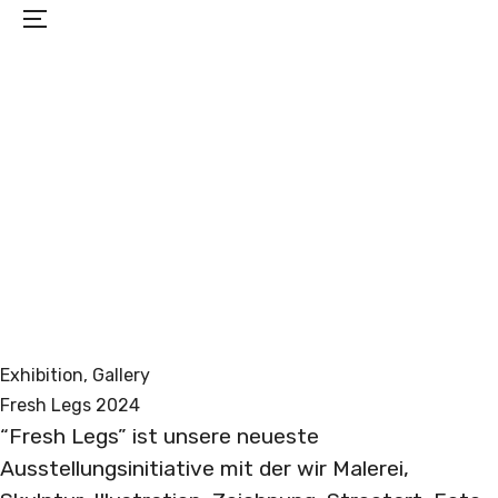
Menu
PROJECTS
EXHIBITIONS
BIO
CONTACT
Exhibition
, 
Gallery
Fresh Legs 2024
“Fresh Legs” ist unsere neueste
Ausstellungsinitiative mit der wir Malerei,