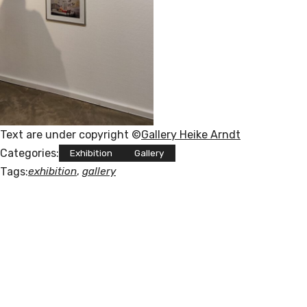
Text are under copyright ©
Gallery Heike Arndt
Categories:
Exhibition
Gallery
Tags:
exhibition
, 
gallery
POLISNAPS
"I am a Russian-Jewish-Catholic artist li
ving in Germany. I am a contradiction. I 
like indie and 
classical music, houseplants, biang biang 
noodles and cats. 